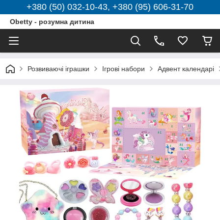
+380 (50) 032-10-43, +380 (95) 606-31-70
Obetty - розумна дитина
Розвиваючі іграшки
Ігрові набори
Адвент календарі