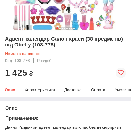
Адвент календар Салон краси (38 предметів)
від Obetty (108-776)
Немає в наявності
Код: 108-776
Роздріб
1 425
₴
Опис
Характеристики
Доставка
Оплата
Умови п
Опис
Призначення:
Даний Різдвяний адвент календар включає безліч сюрпризів.