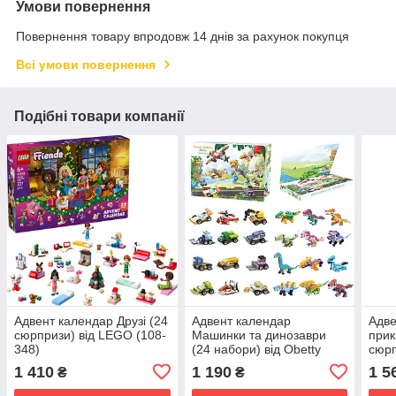
Умови повернення
Повернення товару впродовж 14 днів за рахунок покупця
Всі умови повернення
Подібні товари компанії
Адвент календар Друзі (24
Адвент календар
Адве
сюрпризи) від LEGO (108-
Машинки та динозаври
прик
348)
(24 набори) від Obetty
сюрп
(108-774)
775)
1 410
1 190
1 5
₴
₴