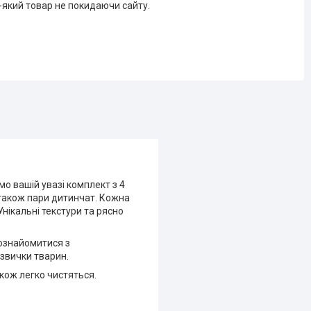
-який товар не покидаючи сайту.
о вашій увазі комплект з 4
 також пари дитинчат. Кожна
нікальні текстури та рясно
познайомитися з
звички тварин.
акож легко чистяться.