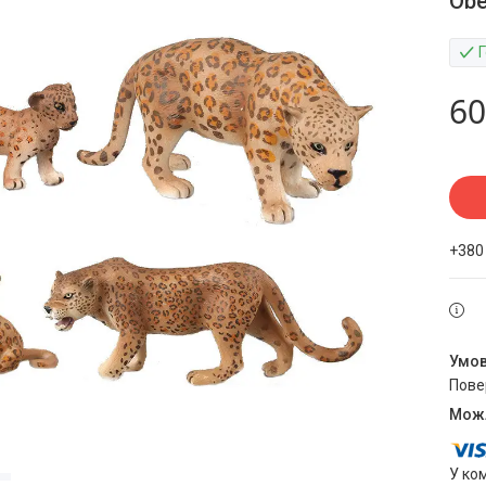
Obe
60
+380
пов
У ко