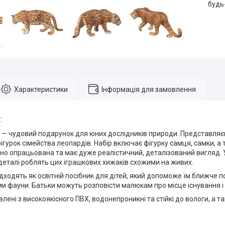
будь
Характеристики
Інформація для замовлення
:
 — чудовий подарунок для юних дослідників природи. Представляєм
ігурок сімейства леопардів. Набір включає фігурку самця, самки, а
о опрацьована та має дуже реалістичний, деталізований вигляд. У
еталі роблять цих іграшкових хижаків схожими на живих.
ідходять як освітній посібник для дітей, який допоможе їм ближче 
 фауни. Батьки можуть розповісти малюкам про місце існування і 
влені з високоякісного ПВХ, водонепроникні та стійкі до вологи, а т