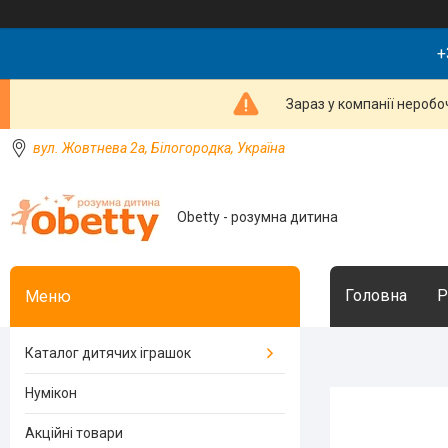
+
Зараз у компанії неробо
вул. Жовтнева 2а, Білогородка, Україна
Obetty - розумна дитина
Головна
Р
Каталог дитячих іграшок
Нумікон
Акційні товари