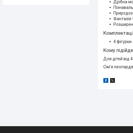
Дрібна мо
Пізнаваль
Природоз
Фантазія 
Розширен
Комплектаці
4 фігурки.
Кому підійд
Для дітей від 4
Сім'я леопарді