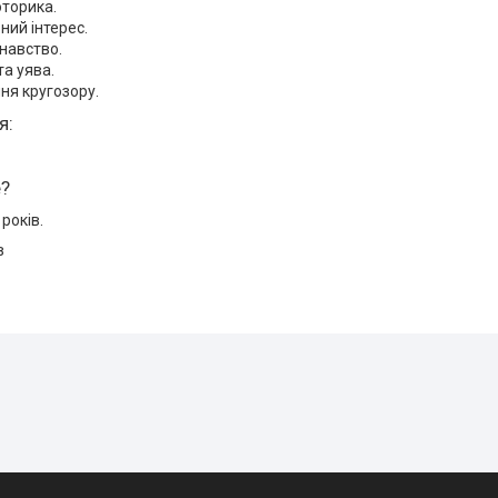
торика.
ний інтерес.
навство.
та уява.
ня кругозору.
я:
е?
 років.
в