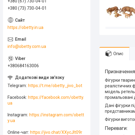
+380 (67) 730-04-01
+380 (73) 730-04-01
https://obetty.in.ua
info@obetty.com.ua
Опис
+380684163006
Призначення
Фігурки тварин
Telegram
https://t.me/obetty_jivo_bot
реалістичних ф
модель ретельн
промальовані д
Facebook
https://facebook.com/obetty.
ua
Дані фігурки п
представниками
Instagram
https://instagram.com/obett
Фігурки вигото
y.ua
Переваги:
Online-чат
https://jivo.chat/XXycJlt09r