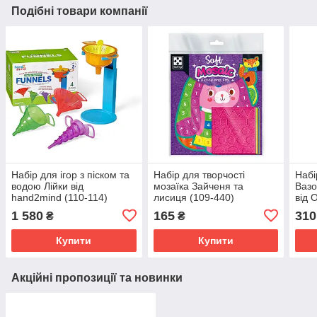
Подібні товари компанії
Набір для ігор з піском та
Набір для творчості
Набі
водою Лійки від
мозаїка Зайченя та
Вазо
hand2mind (110-114)
лисиця (109-440)
від 
1 580
165
310
₴
₴
Купити
Купити
Акційні пропозиції та новинки