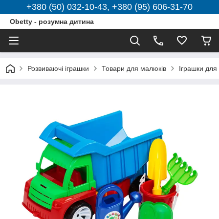
+380 (50) 032-10-43, +380 (95) 606-31-70
Obetty - розумна дитина
Розвиваючі іграшки
Товари для малюків
Іграшки для 