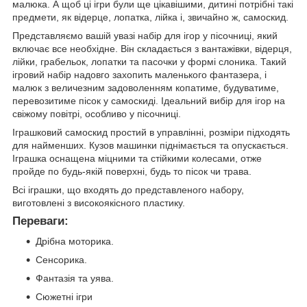
малюка. А щоб ці ігри були ще цікавішими, дитині потрібні такі
предмети, як відерце, лопатка, лійка і, звичайно ж, самоскид.
Представляємо вашій увазі набір для ігор у пісочниці, який
включає все необхідне. Він складається з вантажівки, відерця,
лійки, грабельок, лопатки та пасочки у формі слоника. Такий
ігровий набір надовго захопить маленького фантазера, і
малюк з величезним задоволенням копатиме, будуватиме,
перевозитиме пісок у самоскиді. Ідеальний вибір для ігор на
свіжому повітрі, особливо у пісочниці.
Іграшковий самоскид простий в управлінні, розміри підходять
для найменших. Кузов машинки піднімається та опускається.
Іграшка оснащена міцними та стійкими колесами, отже
пройде по будь-якій поверхні, будь то пісок чи трава.
Всі іграшки, що входять до представленого набору,
виготовлені з високоякісного пластику.
Переваги:
Дрібна моторика.
Сенсорика.
Фантазія та уява.
Сюжетні ігри