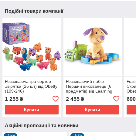
Подібні товари компанії
Розвиваюча гра сортер
Розвиваючий набір
Розв
Звірятка (26 шт) від Obetty
Перший вихованець (6
Скри
(109-246)
предметів) від Learning
Obet
Resources (104-251)
1 255
2 455
690
₴
₴
Купити
Купити
Акційні пропозиції та новинки
–15%
–10%