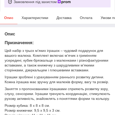
Замовлення під захистом
Опис
Характеристики
Доставка
Оплата
Умови п
Опис
Призначення:
Цей набір з трьох м'яких іграшок – чудовий подарунок для
вашого малюка. Комплект включає м'ячик з гримінням
усередині, кубик-брязкальце з малюнками і різнофактурними
вставками, а також книжечку з шарудливими м'якими
сторінками, дзеркальцем і плюшевими вставками.
Іграшки зроблені з урахуванням раннього розвитку дитини.
Кожна іграшка має зручну для малюків форму, вагу та розмір.
Заняття з пропонованими іграшками сприяють розвитку зору,
слуху, сенсорики. Іграшки тренують координацію, стимулюють
рухову активність, знайомлять з поняттями форми та кольору.
Розмір кубика: 8 х 8 х 8 см.
Розмір книжечки: 9,5 x 9,5 x 3 см.