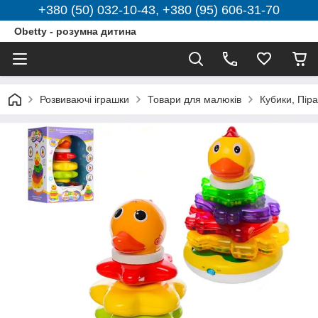
+380 (50) 032-10-43, +380 (95) 606-31-70
Obetty - розумна дитина
Розвиваючі іграшки
Товари для малюків
Кубики, Пір