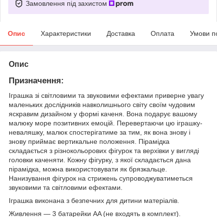
Замовлення під захистом
Опис
Характеристики
Доставка
Оплата
Умови п
Опис
Призначення:
Іграшка зі світловими та звуковими ефектами приверне увагу
маленьких дослідників навколишнього світу своїм чудовим
яскравим дизайном у формі каченя. Вона подарує вашому
малюку море позитивних емоцій. Перевертаючи цю іграшку-
неваляшку, малюк спостерігатиме за тим, як вона знову і
знову приймає вертикальне положення. Пірамідка
складається з різнокольорових фігурок та верхівки у вигляді
головки каченяти. Кожну фігурку, з якої складається дана
пірамідка, можна використовувати як брязкальце.
Нанизування фігурок на стрижень супроводжуватиметься
звуковими та світловими ефектами.
Іграшка виконана з безпечних для дитини матеріалів.
Живлення — 3 батарейки AA (не входять в комплект).