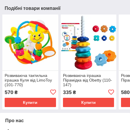
Подібні товари компанії
Розвиваюча тактильна
Розвиваюча іграшка
Розв
іграшка Куля від LimoToy
Пірамідка від Obetty (110-
Піра
(101-770)
147)
570
335
580
₴
₴
Купити
Купити
Про нас